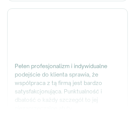
Pełen profesjonalizm i indywidualne
podejście do klienta sprawia, że
współpraca z tą firmą jest bardzo
satysfakcjonująca. Punktualność i
dbałość o każdy szczegół to jej
niezaprzeczalne atuty.
Audrius Tamošauskas
Prezes Zarządu
,
Erum International sp. z o.o.