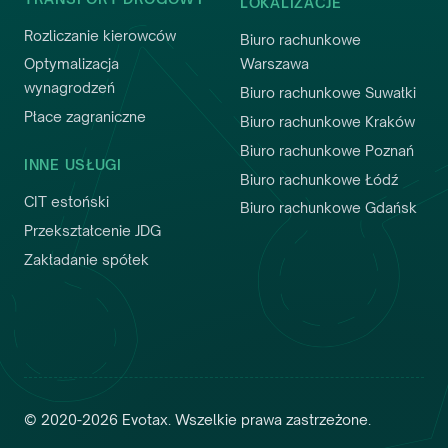
LOKALIZACJE
Prezes Zarządu
,
Lekpas sp. z o.o.
Rozliczanie kierowców
Biuro rachunkowe
Optymalizacja
Warszawa
wynagrodzeń
Biuro rachunkowe Suwałki
Płace zagraniczne
Biuro rachunkowe Kraków
Biuro rachunkowe Poznań
INNE USŁUGI
Biuro rachunkowe Łódź
CIT estoński
Biuro rachunkowe Gdańsk
Przekształcenie JDG
Zakładanie spółek
Pracownicy Evotax działają sprawie i
profesjonalnie, jest z nimi bieżący
kontakt, niezbędne dokumenty
księgowo-finansowe przygotowywane
są terminowo, a wyjaśnienia udzielane w
rzeczowy sposób.
©
2020
-
2026
Evotax
.
Wszelkie prawa zastrzeżone.
Andrius Jakavičius