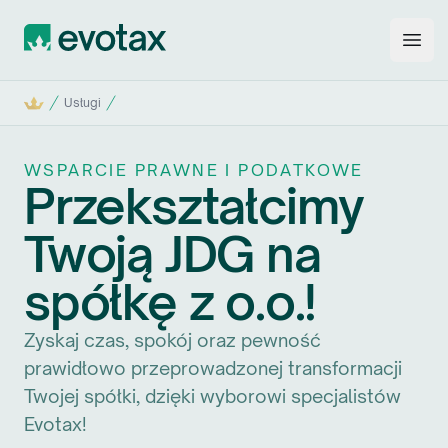
Evotax
Open
Start
Usługi
WSPARCIE PRAWNE I PODATKOWE
Przekształcimy
Twoją JDG na
spółkę z o.o.!
Zyskaj czas, spokój oraz pewność
prawidłowo przeprowadzonej transformacji
Twojej spółki, dzięki wyborowi specjalistów
Evotax!