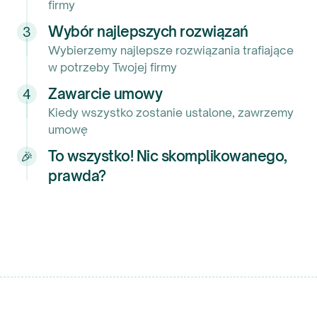
firmy
komunikację.
Wybór najlepszych rozwiązań
3
Tetiana Andriienkо
Wybierzemy najlepsze rozwiązania trafiające
Księgowa
,
Ramrenta sp. z o.o.
w potrzeby Twojej firmy
Zawarcie umowy
4
Kiedy wszystko zostanie ustalone, zawrzemy
umowę
To wszystko! Nic skomplikowanego,
🎉
prawda?
Współpracę z firmą księgową Evotax
oceniam bardzo dobrze. Przebiega ona
płynnie, na bieżąco otrzymujemy
wszystkie rozliczenia podatkowe oraz