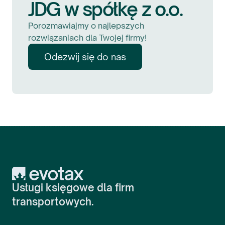
JDG w spółkę z o.o.
Mindaugas Šilkūnas
Prezes Zarządu
,
7 Summits sp. z o.o.
Porozmawiajmy o najlepszych
rozwiązaniach dla Twojej firmy!
Odezwij się do nas
Jestem zadowolony ze współpracy z
Evotax, usługi świadczone są przez
doświadczonych specjalistów
Evotax
księgowych, którzy działają sprawnie,
Usługi księgowe dla firm
odpowiedzialnie i fachowo,
transportowych.
jednocześnie utrzymując uprzejme