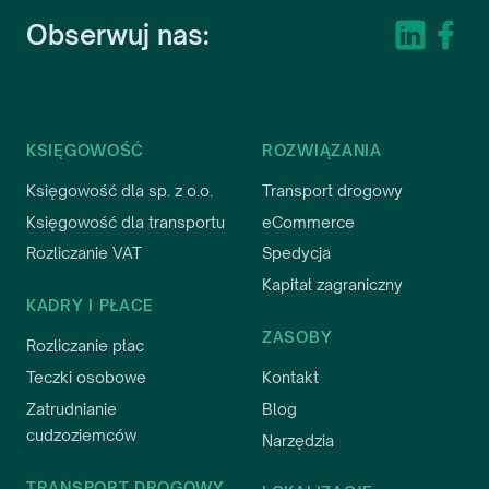
relacje biznesowe.
Obserwuj nas:
Tomas Bieliauskas
CFO
,
VKMD Invest sp. z o.o.
KSIĘGOWOŚĆ
ROZWIĄZANIA
Księgowość dla sp. z o.o.
Transport drogowy
Księgowość dla transportu
eCommerce
Rozliczanie VAT
Spedycja
Kapitał zagraniczny
KADRY I PŁACE
ZASOBY
Usługi księgowo-kadrowe Evotax są
Rozliczanie płac
świadczone na wysokim poziomie
Teczki osobowe
Kontakt
merytorycznym, współpraca przebiega
Zatrudnianie
Blog
cudzoziemców
płynnie i bezproblemowo. Polecam.
Narzędzia
Julius Lekšas
TRANSPORT DROGOWY