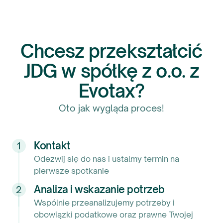
Chcesz przekształcić
JDG w spółkę z o.o. z
Evotax?
Oto jak wygląda proces!
Nasza firma współpracuje z Evotax sp. z
o.o. od 2021 roku. Możemy śmiało
powiedzieć, że firma jest bardzo
Kontakt
1
kompetentna w swoich działaniach,
Odezwij się do nas i ustalmy termin na
potrafi znaleźć wyjście z każdej sytuacji.
pierwsze spotkanie
Wszystko zawsze szybko i na czas.
Analiza i wskazanie potrzeb
2
Wygodna organizacja obiegu
Wspólnie przeanalizujemy potrzeby i
dokumentów. Pracownicy posługują się
obowiązki podatkowe oraz prawne Twojej
różnymi językami, co ułatwia