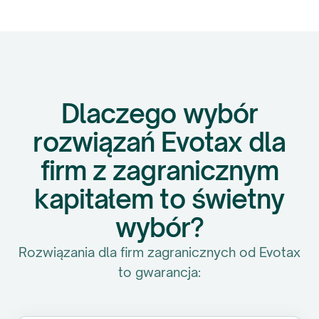
księgowych, którzy działają sprawnie,
odpowiedzialnie i fachowo,
jednocześnie utrzymując uprzejme
relacje biznesowe.
Tomas Bieliauskas
Dlaczego wybór
CFO
,
VKMD Invest sp. z o.o.
rozwiązań Evotax dla
firm z zagranicznym
kapitałem to świetny
wybór?
Rozwiązania dla firm zagranicznych od Evotax
to gwarancja: