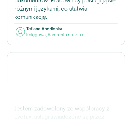
dokumentów. Pracownicy posługują się
różnymi językami, co ułatwia
komunikację.
Tetiana Andriienkо
Księgowa
,
Ramrenta sp. z o.o.
Jestem zadowolony ze współpracy z
Evotax, usługi świadczone są przez
doświadczonych specjalistów