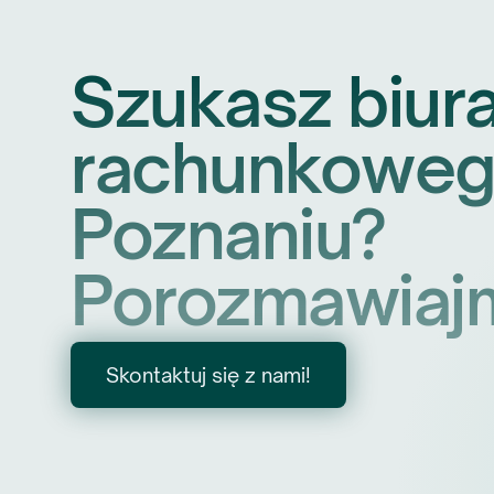
Szukasz biur
rachunkoweg
Poznaniu?
Porozmawiaj
Skontaktuj się z nami!