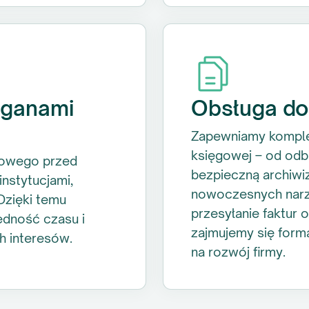
rganami
Obsługa do
Zapewniamy komple
księgowej – od odbi
kowego przed
bezpieczną archiwi
nstytucjami,
nowoczesnych narzę
Dzięki temu
przesyłanie faktur 
ędność czasu i
zajmujemy się forma
h interesów.
na rozwój firmy.