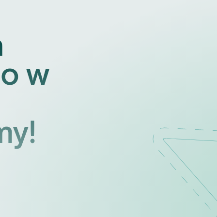
a
o w
my!