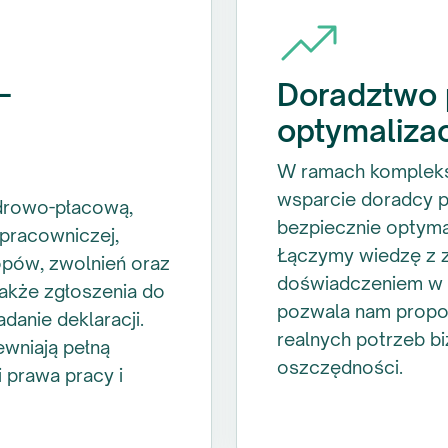
–
Doradztwo 
optymaliza
W ramach komplekso
wsparcie doradcy p
drowo-płacową,
bezpiecznie optym
pracowniczej,
Łączymy wiedzę z 
lopów, zwolnień oraz
doświadczeniem w o
akże zgłoszenia do
pozwala nam propo
danie deklaracji.
realnych potrzeb b
wniają pełną
oszczędności.
 prawa pracy i