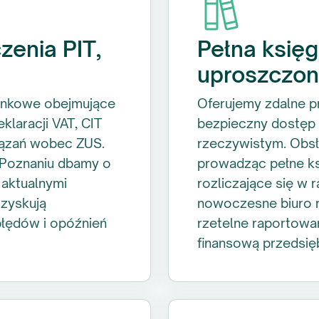
czenia PIT,
Pełna księ
uproszczo
unkowe obejmujące
Oferujemy zdalne p
klaracji VAT, CIT
bezpieczny dostęp 
iązań wobec ZUS.
rzeczywistym. Obsł
Poznaniu dbamy o
prowadząc pełne ks
 aktualnymi
rozliczające się w
 zyskują
nowoczesne biuro 
łędów i opóźnień
rzetelne raportowan
finansową przedsię