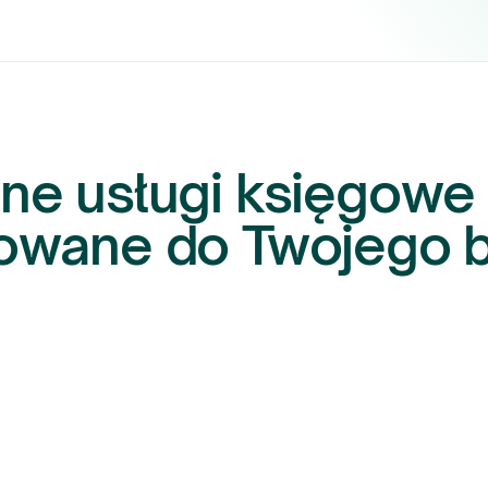
lne usługi księgowe
owane do Twojego b