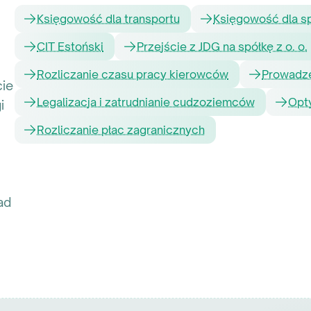
Księgowość dla transportu
Księgowość dla sp
CIT Estoński
Przejście z JDG na spółkę z o. o.
Rozliczanie czasu pracy kierowców
Prowadze
ie
Legalizacja i zatrudnianie cudzoziemców
Opt
i
Rozliczanie płac zagranicznych
ad