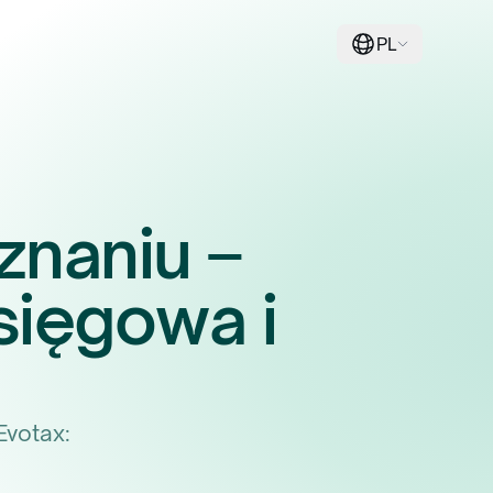
PL
znaniu –
ięgowa i
Evotax: