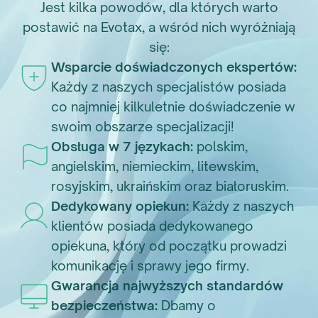
Jest kilka powodów, dla których warto
postawić na Evotax, a wśród nich wyróżniają
się:
Wsparcie doświadczonych ekspertów:
Każdy z naszych specjalistów posiada
co najmniej kilkuletnie doświadczenie w
swoim obszarze specjalizacji!
Obsługa w 7 językach:
polskim,
angielskim, niemieckim, litewskim,
rosyjskim, ukraińskim oraz białoruskim.
Dedykowany opiekun:
Każdy z naszych
klientów posiada dedykowanego
opiekuna, który od początku prowadzi
komunikację i sprawy jego firmy.
Gwarancja najwyższych standardów
bezpieczeństwa:
Dbamy o