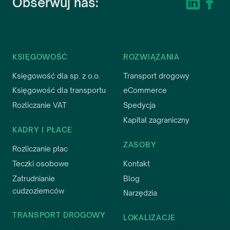
Obserwuj nas:
Jestem bardzo zadowolony z usług
Evotax. Profesjonalizm, rzetelność i
KSIĘGOWOŚĆ
ROZWIĄZANIA
indywidualne podejście do klienta
Księgowość dla sp. z o.o.
Transport drogowy
sprawiają, że czuję się pewnie w
zarządzaniu moimi finansami.
Księgowość dla transportu
eCommerce
Zdecydowanie polecam!
Rozliczanie VAT
Spedycja
Kapitał zagraniczny
Michail Pliner
KADRY I PŁACE
Członek Zarządu
,
Pro Solutions Group sp. z
ZASOBY
o.o.
Rozliczanie płac
Teczki osobowe
Kontakt
Zatrudnianie
Blog
cudzoziemców
Narzędzia
TRANSPORT DROGOWY
LOKALIZACJE