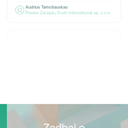
Audrius Tamošauskas
Prezes Zarządu
,
Erum International sp. z o.o.
W imieniu firmy HOPTRANS sp. z
o.o. chcielibyśmy serdecznie
podziękować całemu
zespołowi EVOTAX za owocną
współpracę oraz profesjonalne
wsparcie.
Zadbaj o