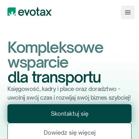
Evotax
Open
Kompleksowe
wsparcie
dla
t
r
a
n
s
p
o
r
t
u
Księgowość, kadry i płace oraz doradztwo -
uwolnij swój czas i rozwijaj swój biznes szybciej!
Skontaktuj się
Dowiedz się więcej