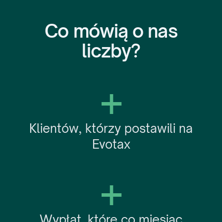
Co mówią o nas
liczby?
+
Klientów, którzy postawili na
Evotax
+
Wypłat, które co miesiąc