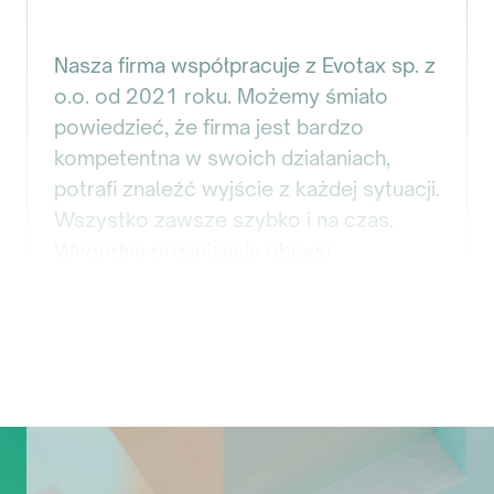
Nasza firma współpracuje z Evotax sp. z
o.o. od 2021 roku. Możemy śmiało
powiedzieć, że firma jest bardzo
kompetentna w swoich działaniach,
potrafi znaleźć wyjście z każdej sytuacji.
Wszystko zawsze szybko i na czas.
Wygodna organizacja obiegu
dokumentów. Pracownicy posługują się
różnymi językami, co ułatwia
komunikację.
Tetiana Andriienkо
Księgowa
,
Ramrenta sp. z o.o.