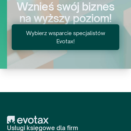
Wznieś swój biznes
na wyższy poziom!
Wybierz wsparcie specjalistów
Evotax!
Usługi księgowo-kadrowe Evotax są
świadczone na wysokim poziomie
merytorycznym, współpraca przebiega
płynnie i bezproblemowo. Polecam.
Julius Lekšas
Prezes Zarządu
,
Lekpas sp. z o.o.
Evotax
Usługi księgowe dla firm