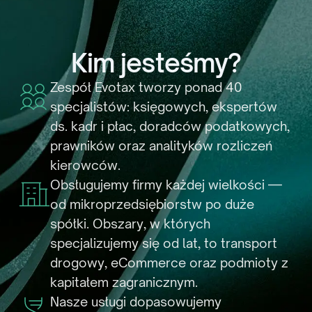
Kim jesteśmy?
Zespół Evotax tworzy ponad 40
specjalistów: księgowych, ekspertów
ds. kadr i płac, doradców podatkowych,
prawników oraz analityków rozliczeń
kierowców.
Obsługujemy firmy każdej wielkości —
od mikroprzedsiębiorstw po duże
spółki. Obszary, w których
specjalizujemy się od lat, to transport
drogowy, eCommerce oraz podmioty z
kapitałem zagranicznym.
Nasze usługi dopasowujemy