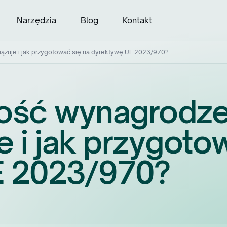
Narzędzia
Blog
Kontakt
ązuje i jak przygotować się na dyrektywę UE 2023/970?
ość wynagrodzeń
 i jak przygoto
E 2023/970?