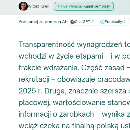
Witold
Turek
weryfikacja:
Kamil
Kempisty
Podsumuj za pomocą AI
:
ChatGPT
Perplexity
Transparentność wynagrodzeń to
wchodzi w życie etapami – i w p
trakcie wdrażania. Część zasad 
rekrutacji – obowiązuje pracoda
2025 r. Druga, znacznie szersza 
płacowej, wartościowanie stano
informacji o zarobkach – wynika 
wciąż czeka na finalną polską u