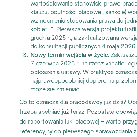
wartościowanie stanowisk, prawo praco
klauzul poufności płacowej, sankcje) w
wzmocnieniu stosowania prawa do jed
kobiet…”. Pierwsza wersja projektu traf
grudnia 2025 r., a zaktualizowana wersj
do konsultacji publicznych 4 maja 2026 
Nowy termin wejścia w życie.
Zaktualiz
7 czerwca 2026 r. na rzecz vacatio leg
ogłoszenia ustawy. W praktyce oznacza 
najprawdopodobniej dopiero na przełom
może się zmieniać.
Co to oznacza dla pracodawcy już dziś? Obo
trzeba spełniać już teraz. Pozostałe obowi
do raportowania luki płacowej – warto pr
referencyjny do pierwszego sprawozdania za