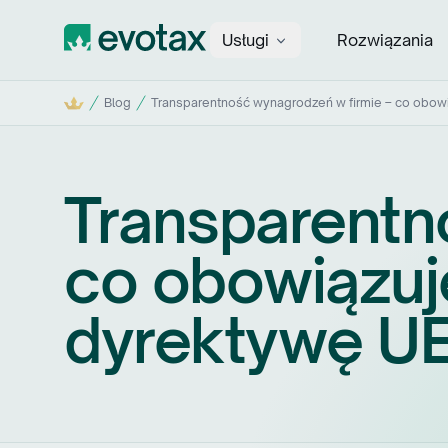
Usługi
Rozwiązania
Evotax
Start
Blog
Transparentność wynagrodzeń w firmie – co obowi
Transparentn
co obowiązuje
dyrektywę U