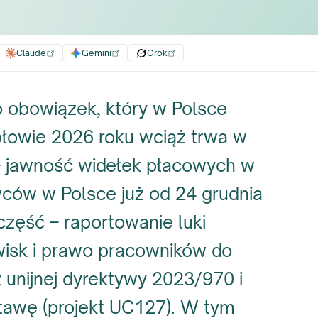
Claude
Gemini
Grok
 obowiązek, który w Polsce
ołowie 2026 roku wciąż trwa w
– jawność widełek płacowych w
wców w Polsce już od 24 grudnia
część – raportowanie luki
wisk i prawo pracowników do
z unijnej dyrektywy 2023/970 i
stawę (projekt UC127). W tym