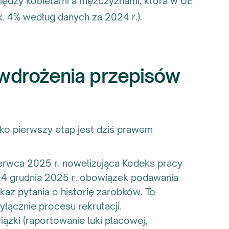
między kobietami a mężczyznami, która w UE
k. 4% według danych za 2024 r.).
n wdrożenia przepisów
ko pierwszy etap jest dziś prawem
rwca 2025 r. nowelizująca Kodeks pracy
24 grudnia 2025 r. obowiązek podawania
az pytania o historię zarobków. To
łącznie procesu rekrutacji.
zki (raportowanie luki płacowej,