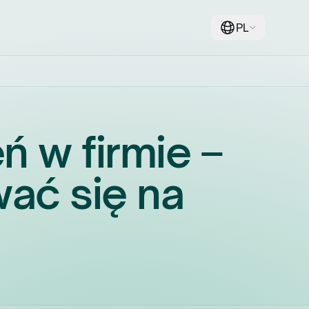
PL
 w firmie –
wać się na