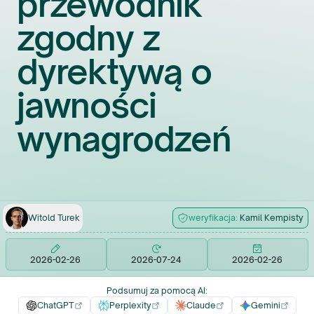
przewodnik
zgodny z
dyrektywą o
jawności
wynagrodzeń
Witold
Turek
weryfikacja:
Kamil
Kempisty
2026-02-26
2026-07-24
2026-02-26
Podsumuj za pomocą AI
:
ChatGPT
Perplexity
Claude
Gemini