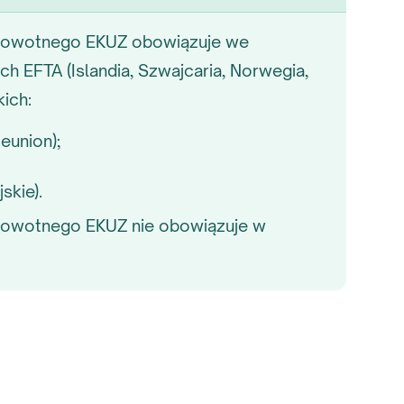
drowotnego EKUZ obowiązuje we
ach EFTA (Islandia, Szwajcaria, Norwegia,
ich:
eunion);
skie).
rowotnego EKUZ nie obowiązuje w