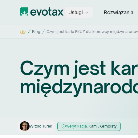
Usługi
Rozwiązania
Evotax
Start
Blog
Czym jest karta EKUZ dla kierowcy międzynarodowe
Czym jest ka
międzynarodo
Witold
Turek
weryfikacja:
Kamil
Kempisty