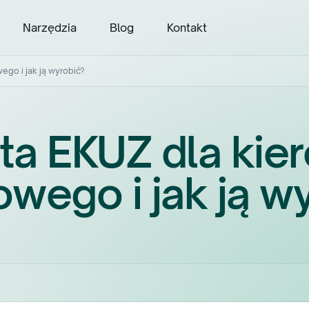
Narzędzia
Blog
Kontakt
go i jak ją wyrobić?
rta EKUZ dla kie
wego i jak ją w