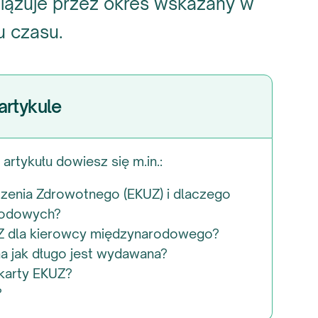
iązuje przez okres wskazany w
u czasu.
artykule
artykułu dowiesz się m.in.:
czenia Zdrowotnego (EKUZ) i dlaczego
rodowych?
UZ dla kierowcy międzynarodowego?
 na jak długo jest wydawana?
karty EKUZ?
?