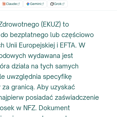
Claude
Gemini
Grok
 Zdrowotnego (EKUZ) to
 do bezpłatnego lub częściowo
 Unii Europejskiej i EFTA. W
rodowych wydawana jest
tóra działa na tych samych
le uwzględnia specyfikę
 za granicą. Aby uzyskać
najpierw posiadać zaświadczenie
niosek w NFZ. Dokument