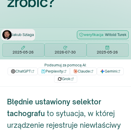
zrobić?
Jakub
Szlaga
weryfikacja:
Witold
Turek
2025-05-26
2026-07-30
2025-05-26
Podsumuj za pomocą AI
:
ChatGPT
Perplexity
Claude
Gemini
Grok
Błędnie ustawiony selektor
tachografu
to sytuacja, w której
urządzenie rejestruje niewłaściwy